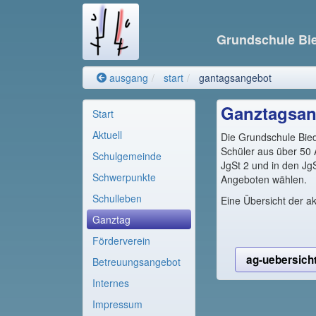
Grundschule Bi
ausgang
start
gantagsangebot
Ganztagsan
Start
Aktuell
Die Grundschule Bie
Schüler aus über 50 A
Schulgemeinde
JgSt 2 und in den Jg
Schwerpunkte
Angeboten wählen.
Schulleben
Eine Übersicht der ak
Ganztag
Förderverein
ag-uebersicht
Betreuungsangebot
Internes
Impressum