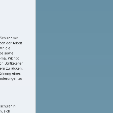
Schüler mit
en der Arbeit
ir, die
de sowie
ema. Wichtig
on Süßigkeiten
ern zu rücken.
führung eines
sänderungen zu
schüler in
, sich