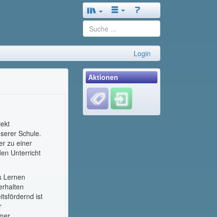
Login
Aktionen
ekt
nserer Schule.
er zu einer
en Unterricht
s Lernen
erhalten
tsfördernd ist
r
mmer