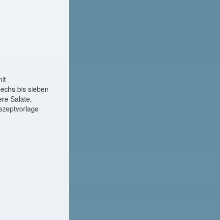
it
sechs bis sieben
re Salate,
ezeptvorlage