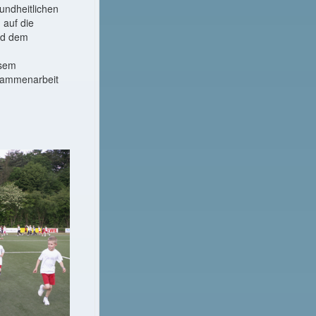
ndheitlichen
 auf die
und dem
esem
sammenarbeit