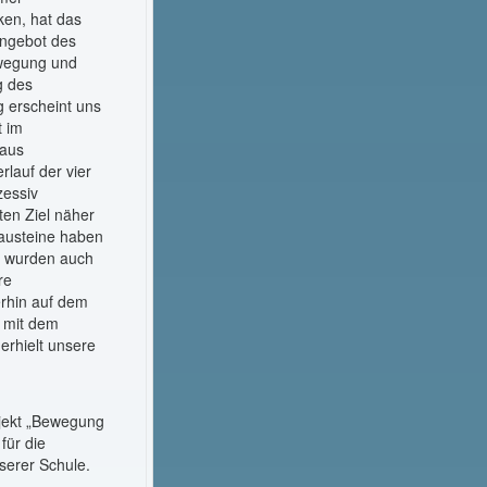
ken, hat das
Angebot des
ewegung und
g des
g erscheint uns
t im
haus
rlauf der vier
zessiv
ten Ziel näher
Bausteine haben
nd wurden auch
re
rhin auf dem
 mit dem
erhielt unsere
ojekt „Bewegung
für die
serer Schule.