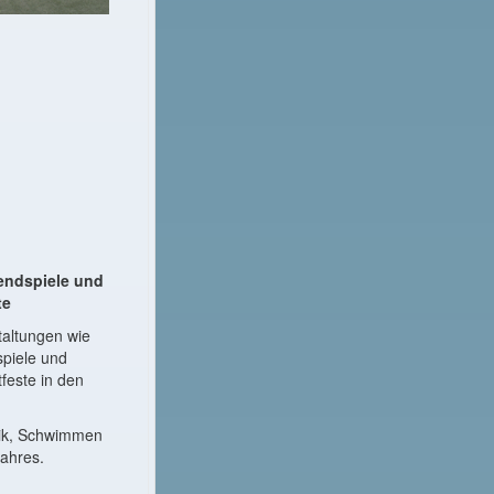
dspiele und
te
altungen wie
piele und
feste in den
ik, Schwimmen
jahres.