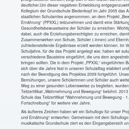
deutlicher.Um dieser negativen Entwicklung entgegenzuwir
Kollegium der Grundschule Biedenkopf im Jahr 2005 das 
staatlichen Schulamtes angenommen, an dem Projekt „B
Ernährung“ (PPXXL) teilzunehmen und damit eine Stärkun
Gesundheitsbewusstseins der Schüler zu erreichen. Wichti
dabei, auch die Erziehungsberechtigten zu erreichen, dami
Zusammenwirken von Schule, Schüler (-innen) und Eltern
zufriedenstellende Ergebnisse erzielt werden können. Im Ve
Schuljahre, für die das Projekt angelegt war, haben wir suk
verschiedene Bausteine eingeführt, die uns dem angestreb
bringen sollten. Die in dem Projekt „PPXXL“ eingeführten 
sich über die Jahre fest in unseren Schulalltag etabliert u
nach der Beendigung des Projektes 2009 fortgeführt. Unse
Bemühungen, unsere Schülerinnen und Schüler auch weite
Weg zu einer gesunden Lebensweise zu begleiten, wurden
Teilzertifikat „Wahrnehmung und Bewegung“ belohnt. 2013 
Schule das Teilzertifikat "Wahrnehmung und Bewegung - 1.
Fortschreibung" für weitere vier Jahre.
Als äußeres Zeichen haben wir ein Schullogo für unser Pr
und Ernährung“ entworfen. Gemeinsam mit dem Schullogo 
musikalische Grundschule ziert es den Eingangsbereich un